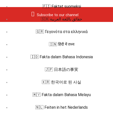
🇫🇮 Faktat suomeksi
Subscribe to our channel
🇸🇦 حقائق باللغة العربية
🇬🇷 Γεγονότα στα ελληνικά
🇮🇳 हिंदी में तथ्य
🇮🇩 Fakta dalam Bahasa Indonesia
🇯🇵 日本語の事実
🇰🇷 한국어로 된 사실
🇲🇾 Fakta dalam Bahasa Melayu
🇳🇱 Feiten in het Nederlands