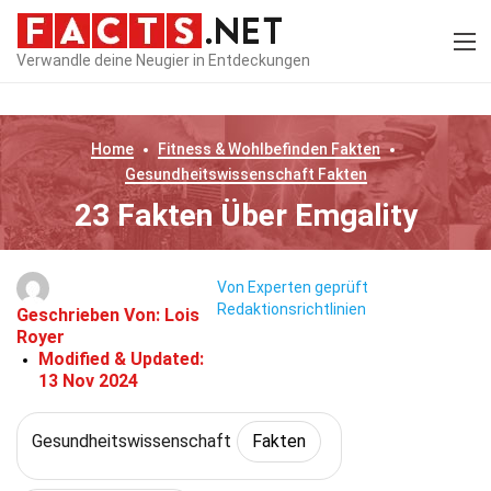
Verwandle deine Neugier in Entdeckungen
Home
Fitness & Wohlbefinden
Fakten
Gesundheitswissenschaft
Fakten
23 Fakten Über Emgality
Von Experten geprüft
Redaktionsrichtlinien
Geschrieben Von:
Lois
Royer
Modified & Updated:
13 Nov 2024
Gesundheitswissenschaft
Fakten