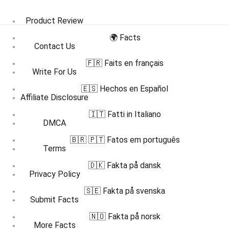
Product Review
🌍 Facts
Contact Us
🇫🇷 Faits en français
Write For Us
🇪🇸 Hechos en Español
Affiliate Disclosure
🇮🇹 Fatti in Italiano
DMCA
🇧🇷 🇵🇹 Fatos em português
Terms
🇩🇰 Fakta på dansk
Privacy Policy
🇸🇪 Fakta på svenska
Submit Facts
🇳🇴 Fakta på norsk
More Facts