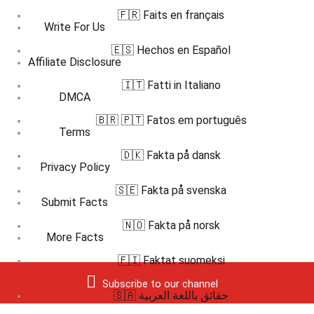
🇫🇷 Faits en français
Write For Us
🇪🇸 Hechos en Español
Affiliate Disclosure
🇮🇹 Fatti in Italiano
DMCA
🇧🇷 🇵🇹 Fatos em português
Terms
🇩🇰 Fakta på dansk
Privacy Policy
🇸🇪 Fakta på svenska
Submit Facts
🇳🇴 Fakta på norsk
More Facts
🇫🇮 Faktat suomeksi
Subscribe to our channel
🇸🇦 حقائق باللغة العربية