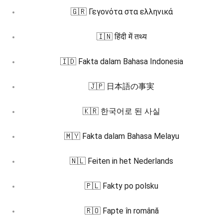
🇬🇷 Γεγονότα στα ελληνικά
🇮🇳 हिंदी में तथ्य
🇮🇩 Fakta dalam Bahasa Indonesia
🇯🇵 日本語の事実
🇰🇷 한국어로 된 사실
🇲🇾 Fakta dalam Bahasa Melayu
🇳🇱 Feiten in het Nederlands
🇵🇱 Fakty po polsku
🇷🇴 Fapte în română