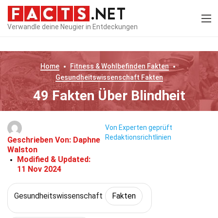
Verwandle deine Neugier in Entdeckungen
Home
Fitness & Wohlbefinden
Fakten
Gesundheitswissenschaft
Fakten
49 Fakten Über Blindheit
Von Experten geprüft
Redaktionsrichtlinien
Geschrieben Von:
Daphne
Walston
Modified & Updated:
11 Nov 2024
Gesundheitswissenschaft
Fakten