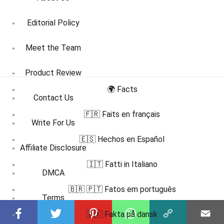
Editorial Policy
Meet the Team
Product Review
🌍 Facts
Contact Us
🇫🇷 Faits en français
Write For Us
🇪🇸 Hechos en Español
Affiliate Disclosure
🇮🇹 Fatti in Italiano
DMCA
🇧🇷 🇵🇹 Fatos em português
Terms
🇩🇰 Fakta på dansk
Privacy Policy