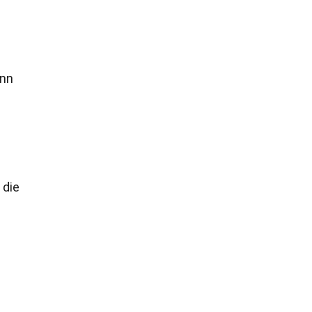
ann
 die