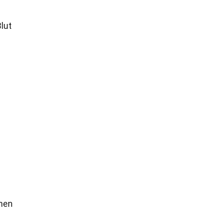
lut
inen