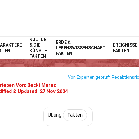
KULTUR
Home
Fitness & Wohlbefinden
ERDE &
Fakten
Übung
Fakten
ARAKTERE
& DIE
EREIGNISSE
LEBENSWISSENSCHAFT
KTEN
KÜNSTE
FAKTEN
26 Fakten Über Kardiovaskulär
FAKTEN
FAKTEN
Von Experten geprüft
Redaktionsric
rieben Von:
Becki Meraz
ified & Updated:
27 Nov 2024
Übung
Fakten