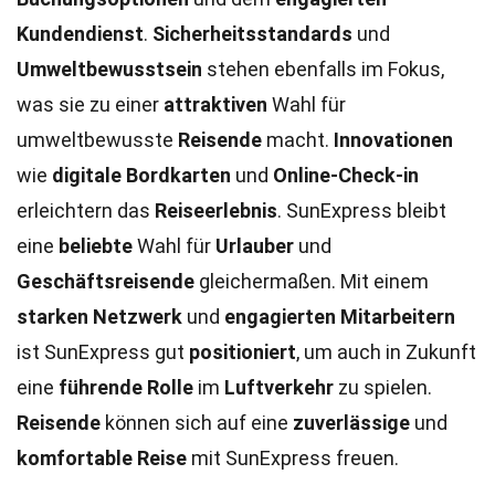
Kundendienst
.
Sicherheitsstandards
und
Umweltbewusstsein
stehen ebenfalls im Fokus,
was sie zu einer
attraktiven
Wahl für
umweltbewusste
Reisende
macht.
Innovationen
wie
digitale
Bordkarten
und
Online-Check-in
erleichtern das
Reiseerlebnis
. SunExpress bleibt
eine
beliebte
Wahl für
Urlauber
und
Geschäftsreisende
gleichermaßen. Mit einem
starken
Netzwerk
und
engagierten
Mitarbeitern
ist SunExpress gut
positioniert
, um auch in Zukunft
eine
führende
Rolle
im
Luftverkehr
zu spielen.
Reisende
können sich auf eine
zuverlässige
und
komfortable
Reise
mit SunExpress freuen.