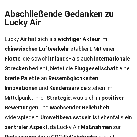
Abschließende Gedanken zu
Lucky Air
Lucky Air hat sich als
wichtiger Akteur
im
chinesischen Luftverkehr
etabliert. Mit einer
Flotte
, die sowohl
Inlands-
als auch
internationale
Strecken
bedient, bietet die
Fluggesellschaft
eine
breite Palette
an
Reisemöglichkeiten
.
Innovationen
und
Kundenservice
stehen im
Mittelpunkt ihrer
Strategie
, was sich in
positiven
Bewertungen
und
wachsender Beliebtheit
widerspiegelt.
Umweltbewusstsein
ist ebenfalls ein
zentraler Aspekt
, da Lucky Air
Maßnahmen
zur
Reduzierung
ihres
CO2-Fußabdrucks
ergreift.