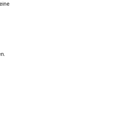
eine
en.