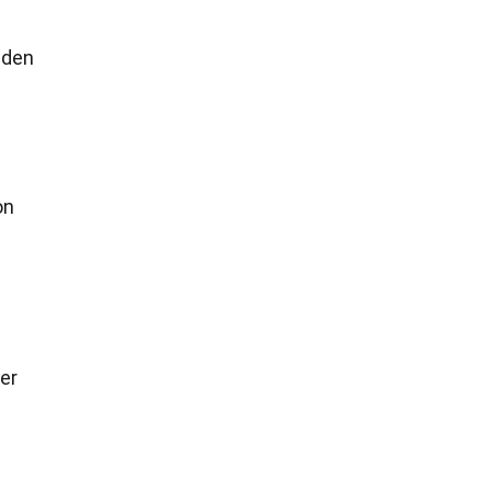
nden
on
er