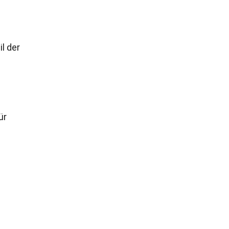
l der
ür