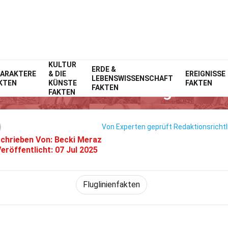
KULTUR
Home
Fluggesellschaften
ERDE &
Fakten
ARAKTERE
& DIE
EREIGNISSE
LEBENSWISSENSCHAFT
KTEN
KÜNSTE
FAKTEN
akten Über LATAM Cargo Kolu
FAKTEN
FAKTEN
Von Experten geprüft
Redaktionsrichtl
chrieben Von:
Becki Meraz
eröffentlicht:
07 Jul 2025
Fluglinienfakten