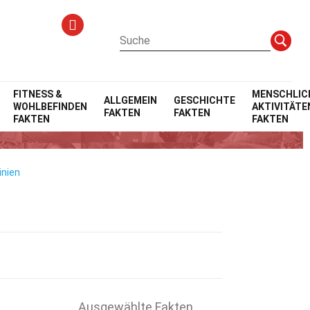
FITNESS &
MENSCHLIC
ALLGEMEIN
GESCHICHTE
WOHLBEFINDEN
AKTIVITÄTE
FAKTEN
FAKTEN
mbien
FAKTEN
FAKTEN
inien
Ausgewählte Fakten