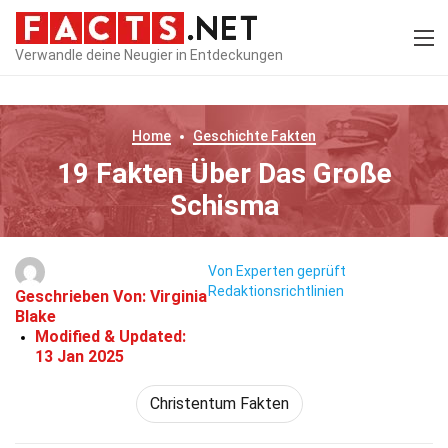
Verwandle deine Neugier in Entdeckungen
Home
Geschichte
Fakten
19 Fakten Über Das Große
Schisma
Von Experten geprüft
Redaktionsrichtlinien
Geschrieben Von:
Virginia
Blake
Modified & Updated:
13 Jan 2025
Christentum Fakten