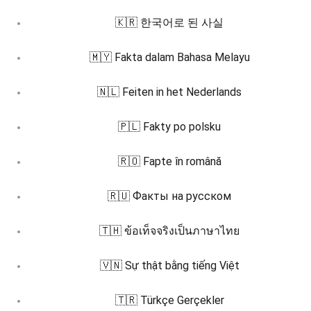
🇰🇷 한국어로 된 사실
🇲🇾 Fakta dalam Bahasa Melayu
🇳🇱 Feiten in het Nederlands
🇵🇱 Fakty po polsku
🇷🇴 Fapte în română
🇷🇺 Факты на русском
🇹🇭 ข้อเท็จจริงเป็นภาษาไทย
🇻🇳 Sự thật bằng tiếng Việt
🇹🇷 Türkçe Gerçekler