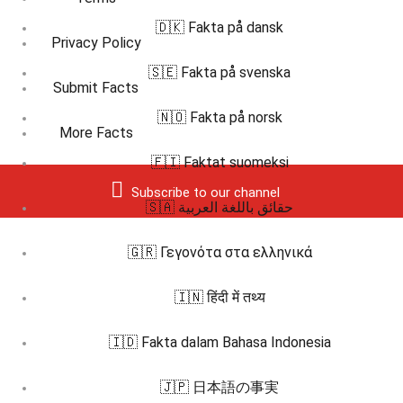
🇩🇰 Fakta på dansk
Privacy Policy
🇸🇪 Fakta på svenska
Submit Facts
🇳🇴 Fakta på norsk
More Facts
🇫🇮 Faktat suomeksi
Subscribe to our channel
🇸🇦 حقائق باللغة العربية
🇬🇷 Γεγονότα στα ελληνικά
🇮🇳 हिंदी में तथ्य
🇮🇩 Fakta dalam Bahasa Indonesia
🇯🇵 日本語の事実