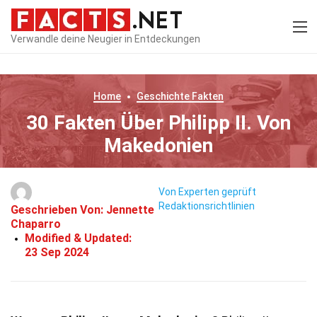
Verwandle deine Neugier in Entdeckungen
Home
Geschichte
Fakten
30 Fakten Über Philipp II. Von
Makedonien
Von Experten geprüft
Redaktionsrichtlinien
Geschrieben Von:
Jennette
Chaparro
Modified & Updated:
23 Sep 2024