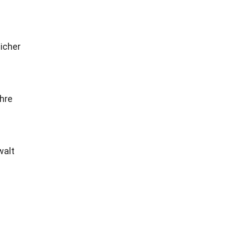
icher
hre
walt