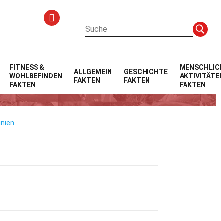
FITNESS &
MENSCHLIC
ALLGEMEIN
GESCHICHTE
WOHLBEFINDEN
AKTIVITÄTE
FAKTEN
FAKTEN
skaliert
FAKTEN
FAKTEN
inien