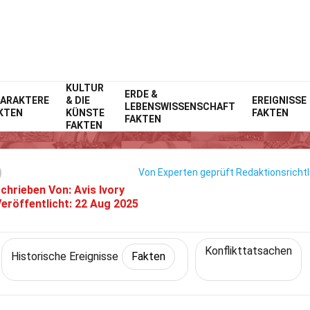
KULTUR
Home
Geschichte
Fakten
ERDE &
Historische Ereignisse
Fakten
ARAKTERE
& DIE
EREIGNISSE
LEBENSWISSENSCHAFT
KTEN
KÜNSTE
FAKTEN
ten Über Haiti-Banden-Gewalt E
FAKTEN
FAKTEN
Von Experten geprüft
Redaktionsrichtl
chrieben Von:
Avis Ivory
eröffentlicht:
22 Aug 2025
Konflikttatsachen
Historische Ereignisse
Fakten