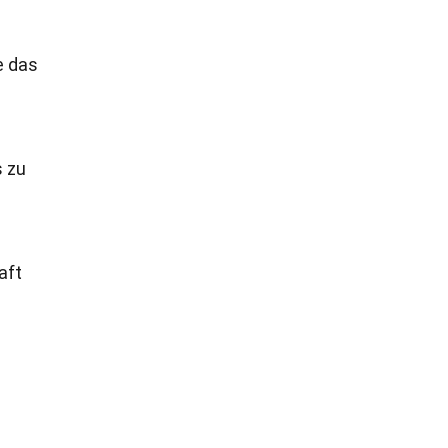
e das
 zu
aft