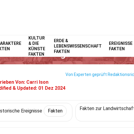
KULTUR
Home
Geschichte
Fakten
ERDE &
Historische Ereignisse
Fakten
ARAKTERE
& DIE
EREIGNISSE
LEBENSWISSENSCHAFT
KTEN
KÜNSTE
FAKTEN
 Fakten Über Agrarische Revolu
FAKTEN
FAKTEN
Von Experten geprüft
Redaktionsric
rieben Von:
Carri Ison
ified & Updated:
01 Dez 2024
Fakten zur Landwirtschaf
istorische Ereignisse
Fakten