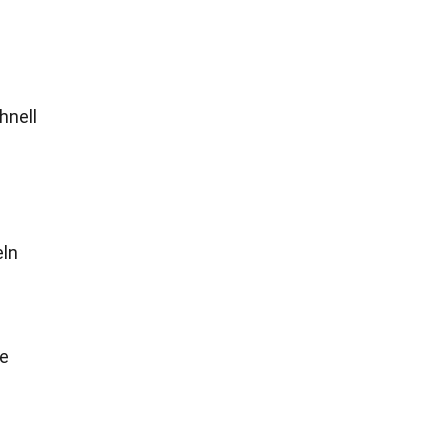
hnell
eln
ne