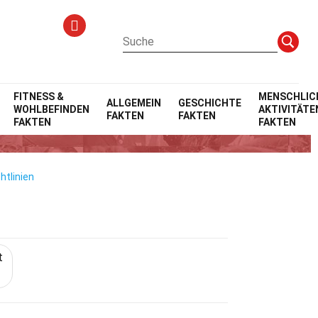
FITNESS &
MENSCHLIC
ALLGEMEIN
GESCHICHTE
WOHLBEFINDEN
AKTIVITÄTE
FAKTEN
FAKTEN
tion
FAKTEN
FAKTEN
htlinien
t