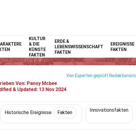
KULTUR
Home
Geschichte
Fakten
ERDE &
Historische Ereignisse
Fakten
ARAKTERE
& DIE
EREIGNISSE
LEBENSWISSENSCHAFT
KTEN
KÜNSTE
FAKTEN
37 Fakten Über ARPANET Erstell
FAKTEN
FAKTEN
Von Experten geprüft
Redaktionsric
rieben Von:
Pansy Mcbee
ified & Updated:
13 Nov 2024
Innovationsfakten
Historische Ereignisse
Fakten