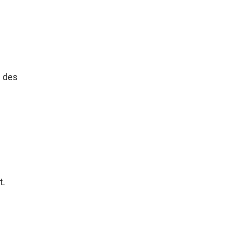
e des
t.