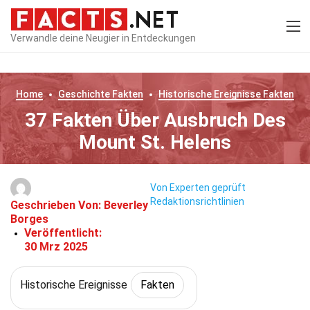
Verwandle deine Neugier in Entdeckungen
Home
Geschichte
Fakten
Historische Ereignisse
Fakten
37 Fakten Über Ausbruch Des
Mount St. Helens
Von Experten geprüft
Redaktionsrichtlinien
Geschrieben Von:
Beverley
Borges
Veröffentlicht:
30 Mrz 2025
Historische Ereignisse
Fakten