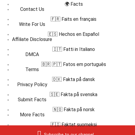
🌍 Facts
Contact Us
🇫🇷 Faits en français
Write For Us
🇪🇸 Hechos en Español
Affiliate Disclosure
🇮🇹 Fatti in Italiano
DMCA
🇧🇷 🇵🇹 Fatos em português
Terms
🇩🇰 Fakta på dansk
Privacy Policy
🇸🇪 Fakta på svenska
Submit Facts
🇳🇴 Fakta på norsk
More Facts
🇫🇮 Faktat suomeksi
Subscribe to our channel