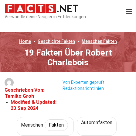
Verwandle deine Neugier in Entdeckungen
Home
Geschichte
Fakten
Menschen
Fakten
19 Fakten Über Robert
Charlebois
Von Experten geprüft
Redaktionsrichtlinien
Geschrieben Von:
Tamiko Groh
Modified & Updated:
23 Sep 2024
Autorenfakten
Menschen
Fakten