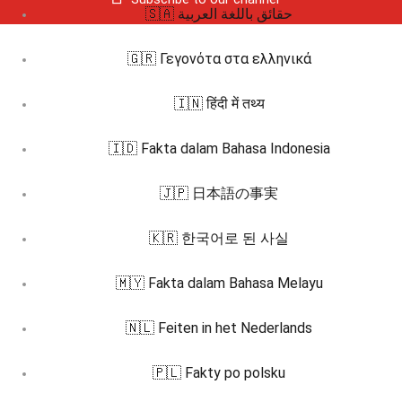
🇸🇦 حقائق باللغة العربية
🇬🇷 Γεγονότα στα ελληνικά
🇮🇳 हिंदी में तथ्य
🇮🇩 Fakta dalam Bahasa Indonesia
🇯🇵 日本語の事実
🇰🇷 한국어로 된 사실
🇲🇾 Fakta dalam Bahasa Melayu
🇳🇱 Feiten in het Nederlands
🇵🇱 Fakty po polsku