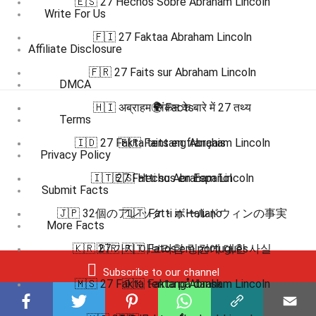
🇪🇸 27 Hechos Sobre Abraham Lincoln
Write For Us
🇫🇮 27 Faktaa Abraham Lincoln
Affiliate Disclosure
🇫🇷 27 Faits sur Abraham Lincoln
DMCA
🇭🇮 अब्राहम लिंकन के बारे में 27 तथ्य
🌍 Facts
Terms
🇮🇩 27 Fakta tentang Abraham Lincoln
🇫🇷 Faits en français
Privacy Policy
🇮🇹 27 Fatti su Abraham Lincoln
🇪🇸 Hechos en Español
Submit Facts
🇯🇵 32個のアレック・ボールドウィンの事実
🇮🇹 Fatti in Italiano
More Facts
🇰🇷 27 가지 아브라함 링컨에 대한 사실
🇧🇷 🇵🇹 Fatos em português
Subscribe to our channel
🇲🇸 27 Fakta tentang Abraham Lincoln
🇩🇰 Fakta på dansk