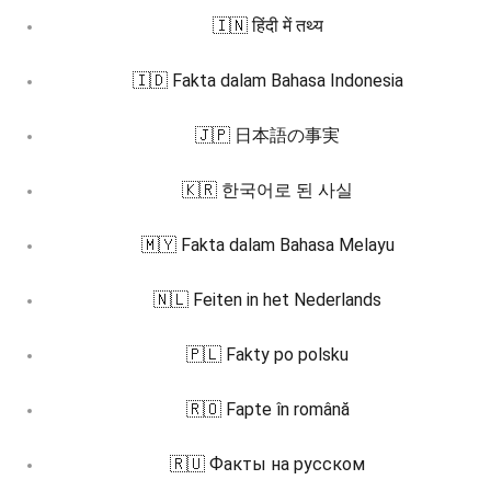
🇮🇳 हिंदी में तथ्य
🇮🇩 Fakta dalam Bahasa Indonesia
🇯🇵 日本語の事実
🇰🇷 한국어로 된 사실
🇲🇾 Fakta dalam Bahasa Melayu
🇳🇱 Feiten in het Nederlands
🇵🇱 Fakty po polsku
🇷🇴 Fapte în română
🇷🇺 Факты на русском