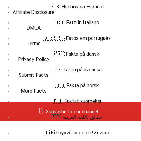
🇪🇸 Hechos en Español
Affiliate Disclosure
🇮🇹 Fatti in Italiano
DMCA
🇧🇷 🇵🇹 Fatos em português
Terms
🇩🇰 Fakta på dansk
Privacy Policy
🇸🇪 Fakta på svenska
Submit Facts
🇳🇴 Fakta på norsk
More Facts
🇫🇮 Faktat suomeksi
Subscribe to our channel
🇸🇦 حقائق باللغة العربية
🇬🇷 Γεγονότα στα ελληνικά