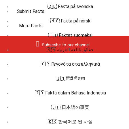
🇸🇪 Fakta på svenska
Submit Facts
🇳🇴 Fakta på norsk
More Facts
🇫🇮 Faktat suomeksi
Subscribe to our channel
🇸🇦 حقائق باللغة العربية
🇬🇷 Γεγονότα στα ελληνικά
🇮🇳 हिंदी में तथ्य
🇮🇩 Fakta dalam Bahasa Indonesia
🇯🇵 日本語の事実
🇰🇷 한국어로 된 사실