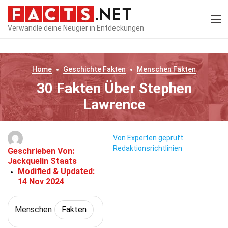
Verwandle deine Neugier in Entdeckungen
Home
Geschichte
Fakten
Menschen
Fakten
30 Fakten Über Stephen
Lawrence
Von Experten geprüft
Redaktionsrichtlinien
Geschrieben Von:
Jackquelin Staats
Modified & Updated:
14 Nov 2024
Menschen
Fakten