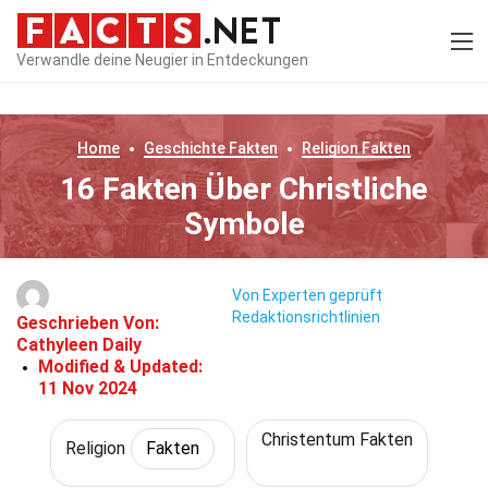
Verwandle deine Neugier in Entdeckungen
Home
Geschichte
Fakten
Religion
Fakten
16 Fakten Über Christliche
Symbole
Von Experten geprüft
Redaktionsrichtlinien
Geschrieben Von:
Cathyleen Daily
Modified & Updated:
11 Nov 2024
Christentum Fakten
Religion
Fakten