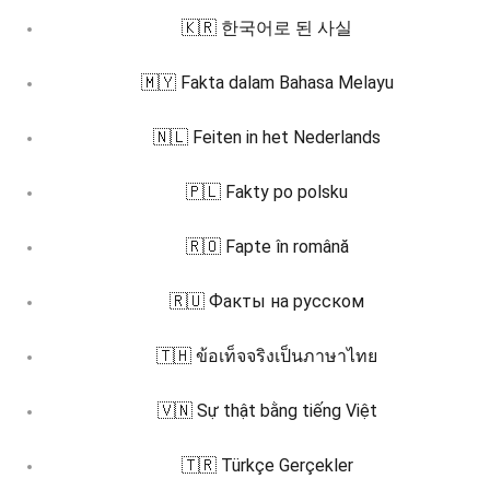
🇰🇷 한국어로 된 사실
🇲🇾 Fakta dalam Bahasa Melayu
🇳🇱 Feiten in het Nederlands
🇵🇱 Fakty po polsku
🇷🇴 Fapte în română
🇷🇺 Факты на русском
🇹🇭 ข้อเท็จจริงเป็นภาษาไทย
🇻🇳 Sự thật bằng tiếng Việt
🇹🇷 Türkçe Gerçekler