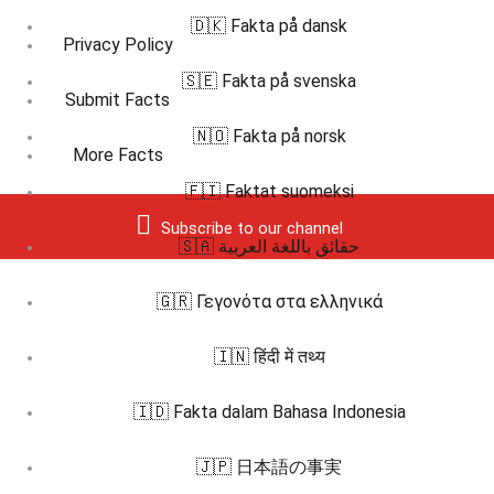
🇩🇰 Fakta på dansk
Privacy Policy
🇸🇪 Fakta på svenska
Submit Facts
🇳🇴 Fakta på norsk
More Facts
🇫🇮 Faktat suomeksi
Subscribe to our channel
🇸🇦 حقائق باللغة العربية
🇬🇷 Γεγονότα στα ελληνικά
🇮🇳 हिंदी में तथ्य
🇮🇩 Fakta dalam Bahasa Indonesia
🇯🇵 日本語の事実