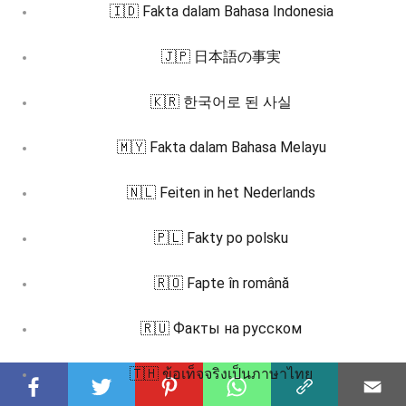
🇮🇩 Fakta dalam Bahasa Indonesia
🇯🇵 日本語の事実
🇰🇷 한국어로 된 사실
🇲🇾 Fakta dalam Bahasa Melayu
🇳🇱 Feiten in het Nederlands
🇵🇱 Fakty po polsku
🇷🇴 Fapte în română
🇷🇺 Факты на русском
🇹🇭 ข้อเท็จจริงเป็นภาษาไทย