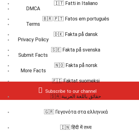
🇮🇹 Fatti in Italiano
DMCA
🇧🇷 🇵🇹 Fatos em português
Terms
🇩🇰 Fakta på dansk
Privacy Policy
🇸🇪 Fakta på svenska
Submit Facts
🇳🇴 Fakta på norsk
More Facts
🇫🇮 Faktat suomeksi
Subscribe to our channel
🇸🇦 حقائق باللغة العربية
🇬🇷 Γεγονότα στα ελληνικά
🇮🇳 हिंदी में तथ्य