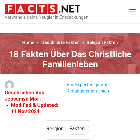
Verwandle deine Neugier in Entdeckungen
Home
Geschichte
Fakten
Religion
Fakten
18 Fakten Über Das Christliche
Familienleben
Von Experten geprüft
Redaktionsrichtlinien
Geschrieben Von:
Jessamyn Mori
Modified & Updated:
11 Nov 2024
Religion
Fakten