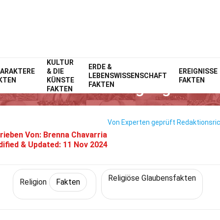
KULTUR
Home
Geschichte
ERDE &
Fakten
Religion
Fakten
ARAKTERE
& DIE
EREIGNISSE
LEBENSWISSENSCHAFT
KTEN
KÜNSTE
FAKTEN
kten Über Die Verfolgung Von C
FAKTEN
FAKTEN
Von Experten geprüft
Redaktionsric
rieben Von:
Brenna Chavarria
ified & Updated:
11 Nov 2024
Religiöse Glaubensfakten
Religion
Fakten