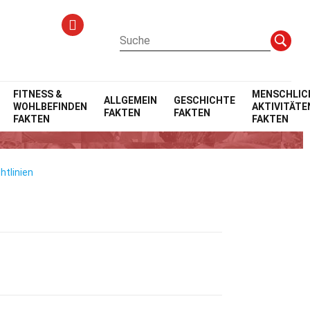
FITNESS &
MENSCHLIC
ALLGEMEIN
GESCHICHTE
WOHLBEFINDEN
AKTIVITÄTE
FAKTEN
FAKTEN
hristen
FAKTEN
FAKTEN
htlinien