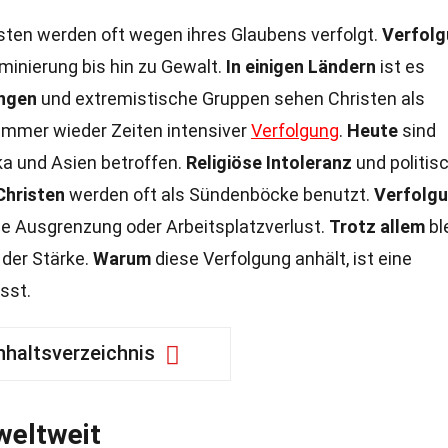
sten werden oft wegen ihres Glaubens verfolgt.
Verfol
minierung bis hin zu Gewalt.
In einigen Ländern
ist es
ngen
und extremistische Gruppen sehen Christen als
mmer wieder Zeiten intensiver
Verfolgung
.
Heute
sind
ka und Asien betroffen.
Religiöse Intoleranz
und politis
Christen
werden oft als Sündenböcke benutzt.
Verfolg
ale Ausgrenzung oder Arbeitsplatzverlust.
Trotz allem
bl
 der Stärke.
Warum
diese Verfolgung anhält, ist eine
sst.
nhaltsverzeichnis
weltweit