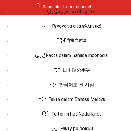
Subscribe to our channel
🇸🇦 حقائق باللغة العربية
🇬🇷 Γεγονότα στα ελληνικά
🇮🇳 हिंदी में तथ्य
🇮🇩 Fakta dalam Bahasa Indonesia
🇯🇵 日本語の事実
🇰🇷 한국어로 된 사실
🇲🇾 Fakta dalam Bahasa Melayu
🇳🇱 Feiten in het Nederlands
🇵🇱 Fakty po polsku