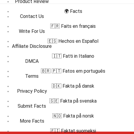
Product Review
🌍 Facts
Contact Us
🇫🇷 Faits en français
Write For Us
🇪🇸 Hechos en Español
Affiliate Disclosure
🇮🇹 Fatti in Italiano
DMCA
🇧🇷 🇵🇹 Fatos em português
Terms
🇩🇰 Fakta på dansk
Privacy Policy
🇸🇪 Fakta på svenska
Submit Facts
🇳🇴 Fakta på norsk
More Facts
🇫🇮 Faktat suomeksi