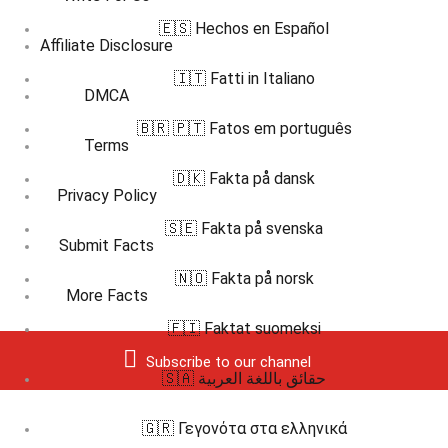
🇪🇸 Hechos en Español
Affiliate Disclosure
🇮🇹 Fatti in Italiano
DMCA
🇧🇷 🇵🇹 Fatos em português
Terms
🇩🇰 Fakta på dansk
Privacy Policy
🇸🇪 Fakta på svenska
Submit Facts
🇳🇴 Fakta på norsk
More Facts
🇫🇮 Faktat suomeksi
Subscribe to our channel
🇸🇦 حقائق باللغة العربية
🇬🇷 Γεγονότα στα ελληνικά