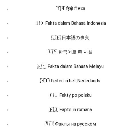
🇮🇳 हिंदी में तथ्य
🇮🇩 Fakta dalam Bahasa Indonesia
🇯🇵 日本語の事実
🇰🇷 한국어로 된 사실
🇲🇾 Fakta dalam Bahasa Melayu
🇳🇱 Feiten in het Nederlands
🇵🇱 Fakty po polsku
🇷🇴 Fapte în română
🇷🇺 Факты на русском