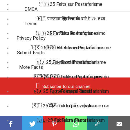
🇫🇷 25 Faits sur Pastafarisme
DMCA
🇭🇮 पास्टाफ़ारियनिज़्म के बारे में 25 तथ्य
🌍 Facts
Terms
🇮🇹 25 Fatti su Pastafarianesimo
🇫🇷 Faits en français
Privacy Policy
🇲🇸 25 Fakta tentang Pastafarianisme
🇪🇸 Hechos en Español
Submit Facts
🇳🇴 25 Fakta om Pastafarianisme
🇮🇹 Fatti in Italiano
More Facts
🇵🇹 25 Fatos sobre Pastafarianismo
🇧🇷 🇵🇹 Fatos em português
Subscribe to our channel
🇷🇴 25 Fapte despre Pastafarianism
🇩🇰 Fakta på dansk
🇷🇺 25 Факты о Пастафарианство
🇸🇪 Fakta på svenska
🇸🇪 25 Fakta om Pastafarianism
🇳🇴 Fakta på norsk