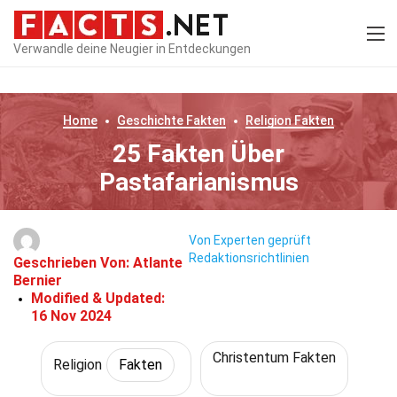
Verwandle deine Neugier in Entdeckungen
Home
Geschichte
Fakten
Religion
Fakten
25 Fakten Über
Pastafarianismus
Von Experten geprüft
Redaktionsrichtlinien
Geschrieben Von:
Atlante
Bernier
Modified & Updated:
16 Nov 2024
Christentum Fakten
Religion
Fakten