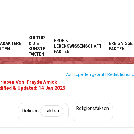
KULTUR
Home
Geschichte
ERDE &
Fakten
Religion
Fakten
ARAKTERE
& DIE
EREIGNISSE
LEBENSWISSENSCHAFT
KTEN
KÜNSTE
FAKTEN
33 Fakten Über Jainismus
FAKTEN
FAKTEN
Von Experten geprüft
Redaktionsric
rieben Von:
Frayda Amick
ified & Updated:
14 Jan 2025
Religionsfakten
Religion
Fakten