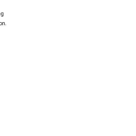
ng
on.