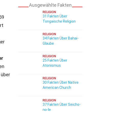
Ausgewählte Fakten
RELIGION
31 Fakten Über
59
Tongaische Religion
rt
RELIGION
34 Fakten Über Bahai-
ger
Glaube
RELIGION
er
25 Fakten Über
Atonismus
ven
 über
RELIGION
30 Fakten Über Native
American Church
RELIGION
37 Fakten Über Seicho-
no-Ie