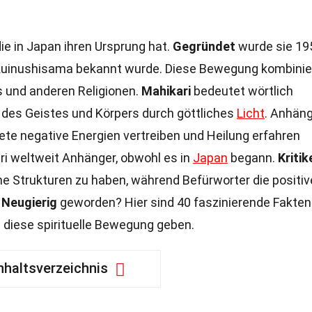
die in Japan ihren Ursprung hat.
Gegründet
wurde sie 19
ukuinushisama bekannt wurde. Diese Bewegung kombinie
 und anderen Religionen.
Mahikari
bedeutet wörtlich
g des Geistes und Körpers durch göttliches
Licht
. Anhän
ete negative Energien vertreiben und Heilung erfahren
ri weltweit Anhänger, obwohl es in
Japan
begann.
Kritik
e Strukturen zu haben, während Befürworter die positi
.
Neugierig
geworden? Hier sind 40 faszinierende Fakten
 in diese spirituelle Bewegung geben.
nhaltsverzeichnis