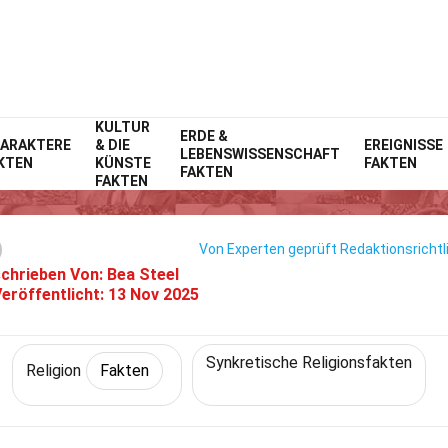
KULTUR
Home
Geschichte
ERDE &
Fakten
Religion
Fakten
ARAKTERE
& DIE
EREIGNISSE
LEBENSWISSENSCHAFT
KTEN
KÜNSTE
FAKTEN
40 Fakten Über Mahikari
FAKTEN
FAKTEN
Von Experten geprüft
Redaktionsrichtl
chrieben Von:
Bea Steel
eröffentlicht:
13 Nov 2025
Synkretische Religionsfakten
Religion
Fakten