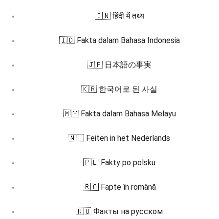
🇮🇳 हिंदी में तथ्य
🇮🇩 Fakta dalam Bahasa Indonesia
🇯🇵 日本語の事実
🇰🇷 한국어로 된 사실
🇲🇾 Fakta dalam Bahasa Melayu
🇳🇱 Feiten in het Nederlands
🇵🇱 Fakty po polsku
🇷🇴 Fapte în română
🇷🇺 Факты на русском