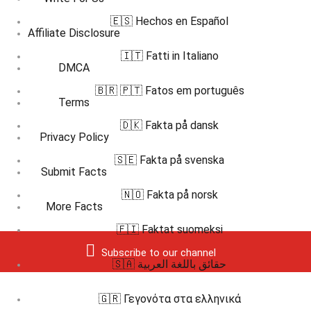
🇪🇸 Hechos en Español
Affiliate Disclosure
🇮🇹 Fatti in Italiano
DMCA
🇧🇷 🇵🇹 Fatos em português
Terms
🇩🇰 Fakta på dansk
Privacy Policy
🇸🇪 Fakta på svenska
Submit Facts
🇳🇴 Fakta på norsk
More Facts
🇫🇮 Faktat suomeksi
Subscribe to our channel
🇸🇦 حقائق باللغة العربية
🇬🇷 Γεγονότα στα ελληνικά