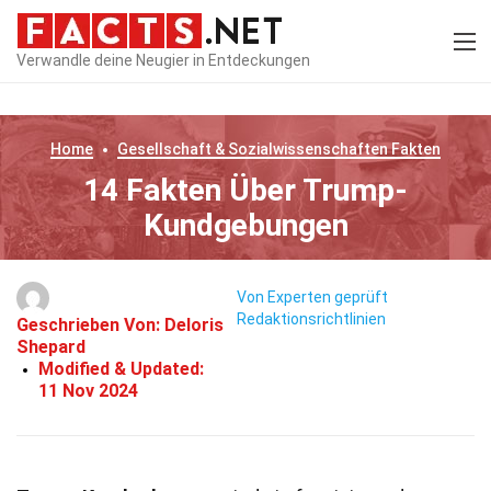
Verwandle deine Neugier in Entdeckungen
Home
Gesellschaft & Sozialwissenschaften
Fakten
14 Fakten Über Trump-
Kundgebungen
Von Experten geprüft
Redaktionsrichtlinien
Geschrieben Von:
Deloris
Shepard
Modified & Updated:
11 Nov 2024