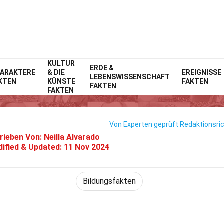
KULTUR
Home
Gesellschaft & Sozialwissenschaften
ERDE &
Fakten
ARAKTERE
& DIE
EREIGNISSE
LEBENSWISSENSCHAFT
KTEN
KÜNSTE
FAKTEN
 Fakten Über Ganzheitliche Bil
FAKTEN
FAKTEN
Von Experten geprüft
Redaktionsric
rieben Von:
Neilla Alvarado
ified & Updated:
11 Nov 2024
Bildungsfakten