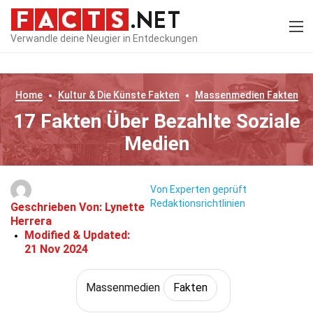
Verwandle deine Neugier in Entdeckungen
Home
Kultur & Die Künste
Fakten
Massenmedien
Fakten
17 Fakten Über Bezahlte Soziale
Medien
Von Experten geprüft
Redaktionsrichtlinien
Geschrieben Von:
Lynette
Herrera
Modified & Updated:
21 Nov 2024
Massenmedien
Fakten