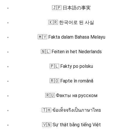
🇯🇵 日本語の事実
🇰🇷 한국어로 된 사실
🇲🇾 Fakta dalam Bahasa Melayu
🇳🇱 Feiten in het Nederlands
🇵🇱 Fakty po polsku
🇷🇴 Fapte în română
🇷🇺 Факты на русском
🇹🇭 ข้อเท็จจริงเป็นภาษาไทย
🇻🇳 Sự thật bằng tiếng Việt