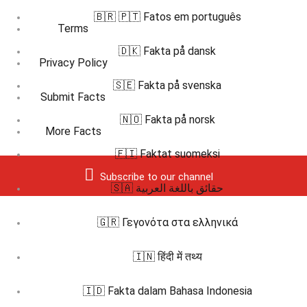
🇧🇷 🇵🇹 Fatos em português
Terms
🇩🇰 Fakta på dansk
Privacy Policy
🇸🇪 Fakta på svenska
Submit Facts
🇳🇴 Fakta på norsk
More Facts
🇫🇮 Faktat suomeksi
Subscribe to our channel
🇸🇦 حقائق باللغة العربية
🇬🇷 Γεγονότα στα ελληνικά
🇮🇳 हिंदी में तथ्य
🇮🇩 Fakta dalam Bahasa Indonesia