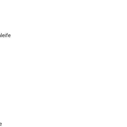
leife
m
e