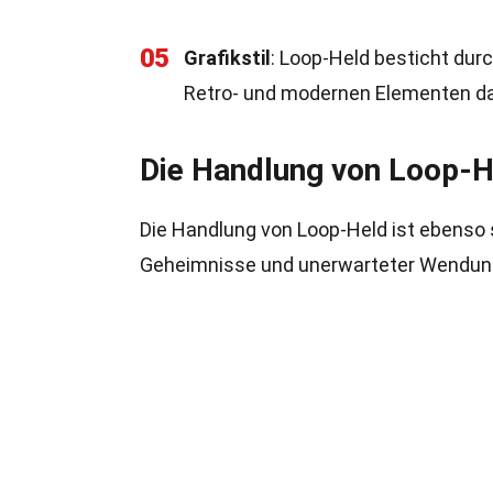
05
Grafikstil
: Loop-Held besticht durc
Retro- und modernen Elementen dar
Die Handlung von Loop-H
Die Handlung von Loop-Held ist ebenso s
Geheimnisse und unerwarteter Wendun