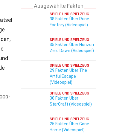
Ausgewählte Fakten
SPIELE UND SPIELZEUG
38 Fakten Über Rune
Rätsel
Factory (Videospiel)
ige
lden,
SPIELE UND SPIELZEUG
35 Fakten Über Horizon
ie
Zero Dawn (Videospiel)
 und
SPIELE UND SPIELZEUG
de
29 Fakten Über The
Artful Escape
(Videospiel)
SPIELE UND SPIELZEUG
Loop-
30 Fakten Über
StarCraft (Videospiel)
SPIELE UND SPIELZEUG
25 Fakten Über Gone
Home (Videospiel)