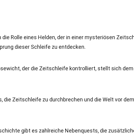
in die Rolle eines Helden, der in einer mysteriösen Zeitsch
prung dieser Schleife zu entdecken.
sewicht, der die Zeitschleife kontrolliert, stellt sich dem
es, die Zeitschleife zu durchbrechen und die Welt vor de
chichte gibt es zahlreiche Nebenquests, die zusätzlich