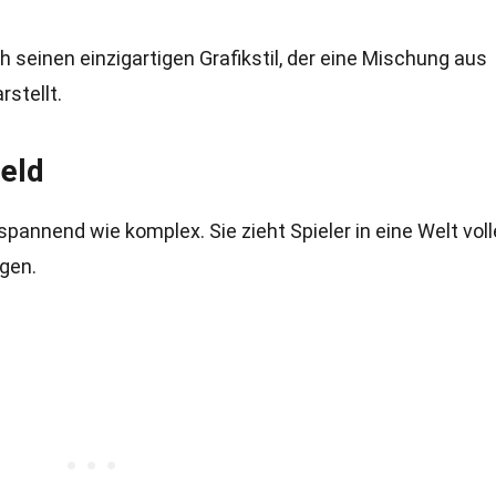
h seinen einzigartigen Grafikstil, der eine Mischung aus
stellt.
eld
pannend wie komplex. Sie zieht Spieler in eine Welt voll
gen.