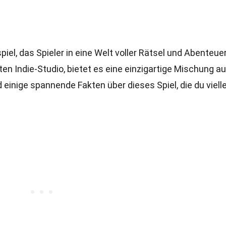
piel, das Spieler in eine Welt voller Rätsel und Abenteue
ten Indie-Studio, bietet es eine einzigartige Mischung a
d einige spannende Fakten über dieses Spiel, die du viell