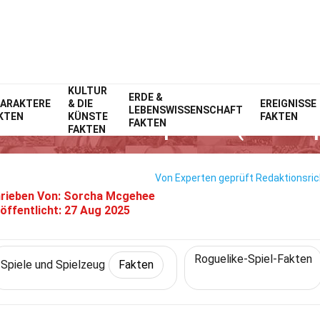
KULTUR
Home
Kultur & Die Künste
ERDE &
Fakten
Spiele und Spielzeug
Fakten
ARAKTERE
& DIE
EREIGNISSE
LEBENSWISSENSCHAFT
KTEN
KÜNSTE
FAKTEN
Fakten Über Loop-Held (Videosp
FAKTEN
FAKTEN
Von Experten geprüft
Redaktionsric
rieben Von:
Sorcha Mcgehee
öffentlicht:
27 Aug 2025
Roguelike-Spiel-Fakten
Spiele und Spielzeug
Fakten