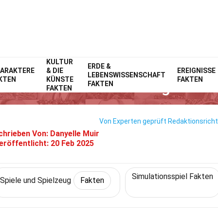
KULTUR
Home
Kultur & Die Künste
ERDE &
Fakten
Spiele und Spielzeug
Fakten
ARAKTERE
& DIE
EREIGNISSE
LEBENSWISSENSCHAFT
KTEN
KÜNSTE
FAKTEN
31 Fakten Über Tamagotchi
FAKTEN
FAKTEN
Von Experten geprüft
Redaktionsricht
chrieben Von:
Danyelle Muir
eröffentlicht:
20 Feb 2025
Simulationsspiel Fakten
Spiele und Spielzeug
Fakten