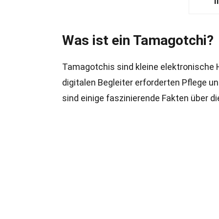
I
Was ist ein Tamagotchi?
Tamagotchis sind kleine elektronische H
digitalen Begleiter erforderten Pflege 
sind einige faszinierende Fakten über di