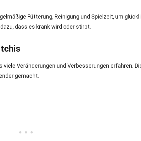
gelmäßige Fütterung, Reinigung und Spielzeit, um glückl
dazu, dass es krank wird oder stirbt.
tchis
s viele Veränderungen und Verbesserungen erfahren. Di
render gemacht.