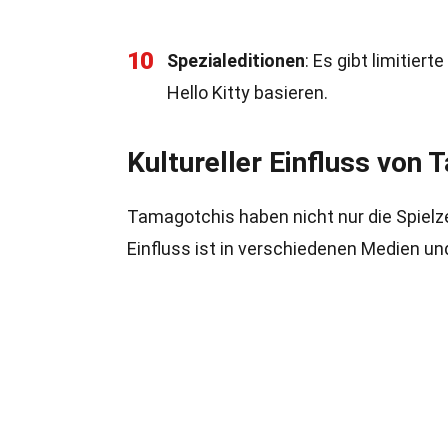
10
Spezialeditionen
: Es gibt limitier
Hello Kitty basieren.
Kultureller Einfluss von
Tamagotchis haben nicht nur die Spielze
Einfluss ist in verschiedenen Medien un