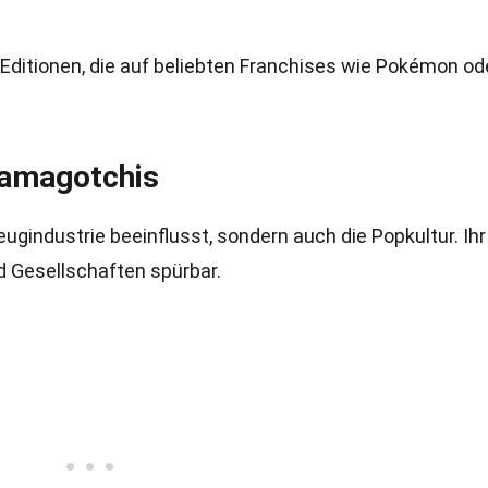
te Editionen, die auf beliebten Franchises wie Pokémon od
 Tamagotchis
ugindustrie beeinflusst, sondern auch die Popkultur. Ihr
d Gesellschaften spürbar.