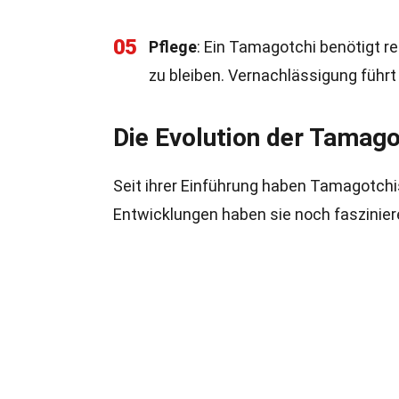
05
Pflege
: Ein Tamagotchi benötigt re
zu bleiben. Vernachlässigung führt 
Die Evolution der Tamago
Seit ihrer Einführung haben Tamagotchi
Entwicklungen haben sie noch faszinie