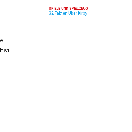
SPIELE UND SPIELZEUG
32 Fakten Über Kirby
se
 Hier