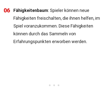
06
Fähigkeitenbaum
: Spieler können neue
Fähigkeiten freischalten, die ihnen helfen, im
Spiel voranzukommen. Diese Fähigkeiten
können durch das Sammeln von
Erfahrungspunkten erworben werden.