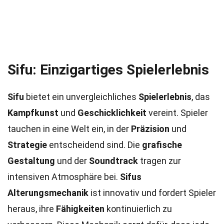
Sifu: Einzigartiges Spielerlebnis
Sifu
bietet ein unvergleichliches
Spielerlebnis
, das
Kampfkunst
und
Geschicklichkeit
vereint. Spieler
tauchen in eine Welt ein, in der
Präzision
und
Strategie
entscheidend sind. Die
grafische
Gestaltung
und der
Soundtrack
tragen zur
intensiven Atmosphäre bei.
Sifus
Alterungsmechanik
ist innovativ und fordert Spieler
heraus, ihre
Fähigkeiten
kontinuierlich zu