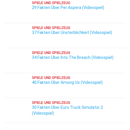
SPIELE UND SPIELZEUG
29 Fakten Über Per Aspera (Videospiel)
SPIELE UND SPIELZEUG
37 Fakten Über Unsterblichkeit (Videospiel)
SPIELE UND SPIELZEUG
34 Fakten Über Into The Breach (Videospiel)
SPIELE UND SPIELZEUG
40 Fakten Über Among Us (Videospiel)
SPIELE UND SPIELZEUG
30 Fakten Über Euro Truck Simulator 2
(Videospiel)