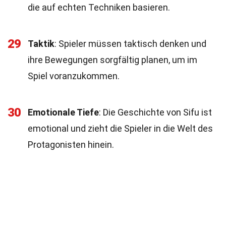
die auf echten Techniken basieren.
29
Taktik
: Spieler müssen taktisch denken und
ihre Bewegungen sorgfältig planen, um im
Spiel voranzukommen.
30
Emotionale Tiefe
: Die Geschichte von Sifu ist
emotional und zieht die Spieler in die Welt des
Protagonisten hinein.