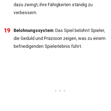
dazu zwingt, ihre Fähigkeiten ständig zu
verbessern.
19
Belohnungssystem
: Das Spiel belohnt Spieler,
die Geduld und Präzision zeigen, was zu einem
befriedigenden Spielerlebnis führt.