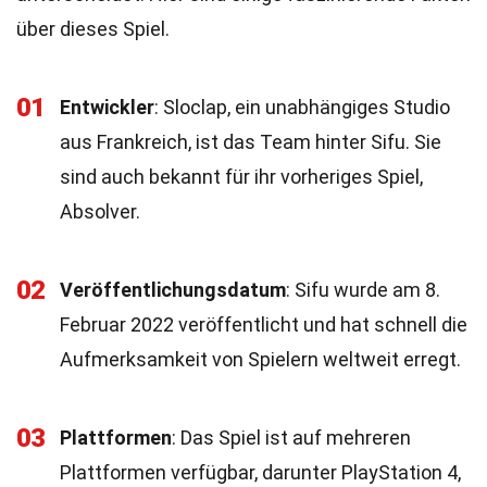
über dieses Spiel.
01
Entwickler
: Sloclap, ein unabhängiges Studio
aus Frankreich, ist das Team hinter Sifu. Sie
sind auch bekannt für ihr vorheriges Spiel,
Absolver.
02
Veröffentlichungsdatum
: Sifu wurde am 8.
Februar 2022 veröffentlicht und hat schnell die
Aufmerksamkeit von Spielern weltweit erregt.
03
Plattformen
: Das Spiel ist auf mehreren
Plattformen verfügbar, darunter PlayStation 4,