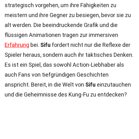
strategisch vorgehen, um ihre Fähigkeiten zu
meistern und ihre Gegner zu besiegen, bevor sie zu
alt werden. Die beeindruckende Grafik und die
flüssigen Animationen tragen zur immersiven
Erfahrung
bei.
Sifu
fordert nicht nur die Reflexe der
Spieler heraus, sondern auch ihr taktisches Denken.
Es ist ein Spiel, das sowohl Action-Liebhaber als
auch Fans von tiefgründigen Geschichten
anspricht. Bereit, in die Welt von
Sifu
einzutauchen
und die Geheimnisse des Kung-Fu zu entdecken?