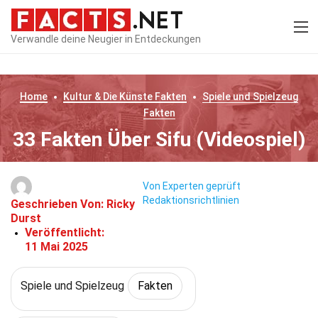
Verwandle deine Neugier in Entdeckungen
Home
Kultur & Die Künste
Fakten
Spiele und Spielzeug
Fakten
33 Fakten Über Sifu (Videospiel)
Von Experten geprüft
Redaktionsrichtlinien
Geschrieben Von:
Ricky
Durst
Veröffentlicht:
11 Mai 2025
Spiele und Spielzeug
Fakten