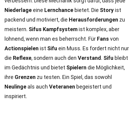
verbessern. Diese Mechanik sorgt dafür, dass jede
Niederlage
eine
Lernchance
bietet. Die
Story
ist
packend und motiviert, die
Herausforderungen
zu
meistern.
Sifus
Kampfsystem
ist komplex, aber
lohnend, wenn man es beherrscht. Für
Fans
von
Actionspielen
ist
Sifu
ein Muss. Es fordert nicht nur
die
Reflexe
, sondern auch den
Verstand
.
Sifu
bleibt
im Gedächtnis und bietet
Spielern
die Möglichkeit,
ihre
Grenzen
zu testen. Ein Spiel, das sowohl
Neulinge
als auch
Veteranen
begeistert und
inspiriert.