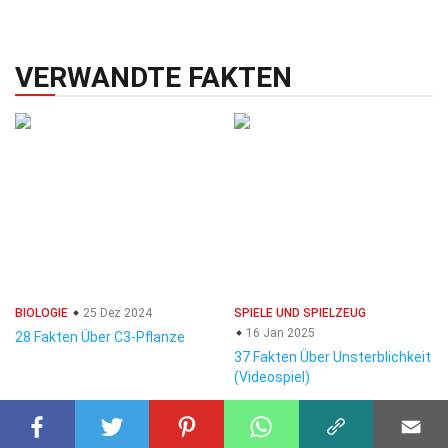
VERWANDTE FAKTEN
BIOLOGIE
25 Dez 2024
SPIELE UND SPIELZEUG
16 Jan 2025
28 Fakten Über C3-Pflanze
37 Fakten Über Unsterblichkeit
(Videospiel)