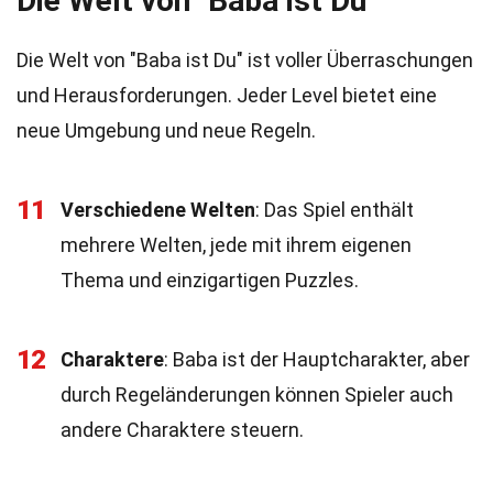
Die Welt von "Baba ist Du"
Die Welt von "Baba ist Du" ist voller Überraschungen
und Herausforderungen. Jeder Level bietet eine
neue Umgebung und neue Regeln.
11
Verschiedene Welten
: Das Spiel enthält
mehrere Welten, jede mit ihrem eigenen
Thema und einzigartigen Puzzles.
12
Charaktere
: Baba ist der Hauptcharakter, aber
durch Regeländerungen können Spieler auch
andere Charaktere steuern.