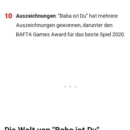
10
Auszeichnungen
: "Baba ist Du" hat mehrere
Auszeichnungen gewonnen, darunter den
BAFTA Games Award für das beste Spiel 2020.