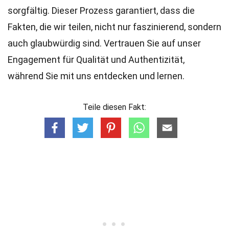
sorgfältig. Dieser Prozess garantiert, dass die
Fakten, die wir teilen, nicht nur faszinierend, sondern
auch glaubwürdig sind. Vertrauen Sie auf unser
Engagement für Qualität und Authentizität,
während Sie mit uns entdecken und lernen.
Teile diesen Fakt: