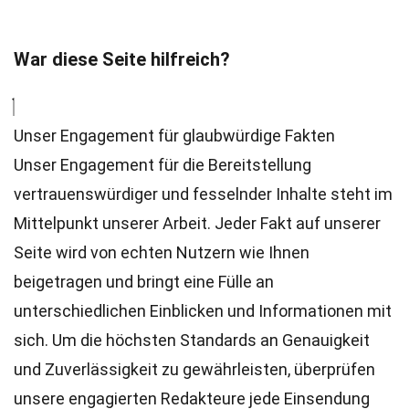
War diese Seite hilfreich?
Unser Engagement für glaubwürdige Fakten
Unser Engagement für die Bereitstellung
vertrauenswürdiger und fesselnder Inhalte steht im
Mittelpunkt unserer Arbeit. Jeder Fakt auf unserer
Seite wird von echten Nutzern wie Ihnen
beigetragen und bringt eine Fülle an
unterschiedlichen Einblicken und Informationen mit
sich. Um die höchsten
Standards
an Genauigkeit
und Zuverlässigkeit zu gewährleisten, überprüfen
unsere engagierten
Redakteure
jede Einsendung