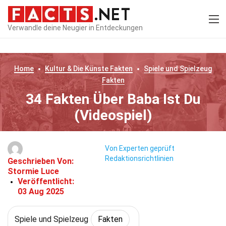
Verwandle deine Neugier in Entdeckungen
Home
Kultur & Die Künste
Fakten
Spiele und Spielzeug
Fakten
34 Fakten Über Baba Ist Du
(Videospiel)
Von Experten geprüft
Redaktionsrichtlinien
Geschrieben Von:
Stormie Luce
Veröffentlicht:
03 Aug 2025
Spiele und Spielzeug
Fakten