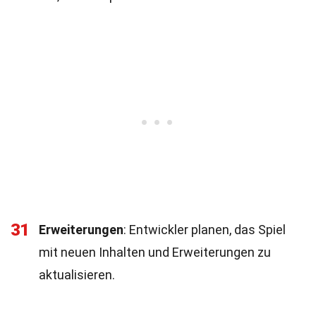
31
Erweiterungen
: Entwickler planen, das Spiel
mit neuen Inhalten und Erweiterungen zu
aktualisieren.