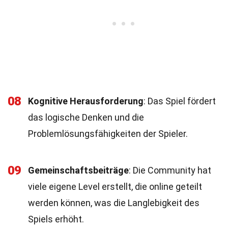
08
Kognitive Herausforderung
: Das Spiel fördert
das logische Denken und die
Problemlösungsfähigkeiten der Spieler.
09
Gemeinschaftsbeiträge
: Die Community hat
viele eigene Level erstellt, die online geteilt
werden können, was die Langlebigkeit des
Spiels erhöht.