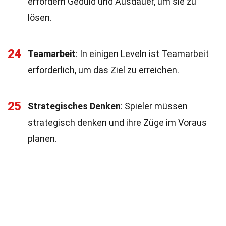
erfordern Geduld und Ausdauer, um sie zu
lösen.
24
Teamarbeit
: In einigen Leveln ist Teamarbeit
erforderlich, um das Ziel zu erreichen.
25
Strategisches Denken
: Spieler müssen
strategisch denken und ihre Züge im Voraus
planen.