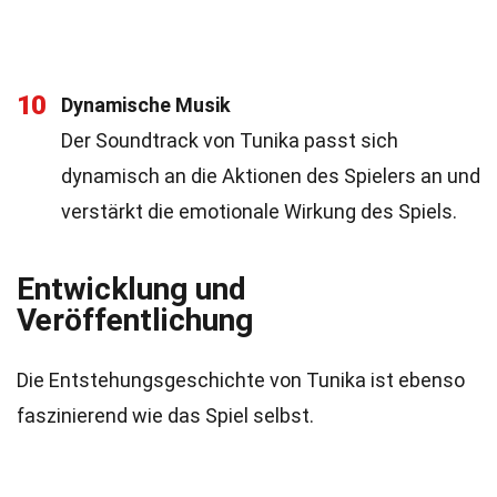
10
Dynamische Musik
Der Soundtrack von Tunika passt sich
dynamisch an die Aktionen des Spielers an und
verstärkt die emotionale Wirkung des Spiels.
Entwicklung und
Veröffentlichung
Die Entstehungsgeschichte von Tunika ist ebenso
faszinierend wie das Spiel selbst.