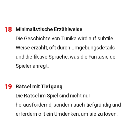
18
Minimalistische Erzählweise
Die Geschichte von Tunika wird auf subtile
Weise erzählt, oft durch Umgebungsdetails
und die fiktive Sprache, was die Fantasie der
Spieler anregt.
19
Rätsel mit Tiefgang
Die Rätsel im Spiel sind nicht nur
herausfordernd, sondern auch tiefgründig und
erfordern oft ein Umdenken, um sie zu lösen.