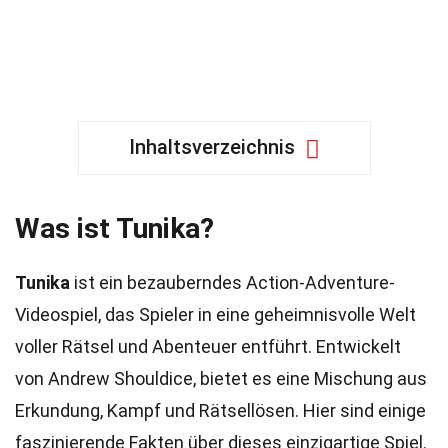
Inhaltsverzeichnis
Was ist Tunika?
Tunika
ist ein bezauberndes Action-Adventure-
Videospiel, das Spieler in eine geheimnisvolle Welt
voller Rätsel und Abenteuer entführt. Entwickelt
von Andrew Shouldice, bietet es eine Mischung aus
Erkundung, Kampf und Rätsellösen. Hier sind einige
faszinierende Fakten über dieses einzigartige Spiel.