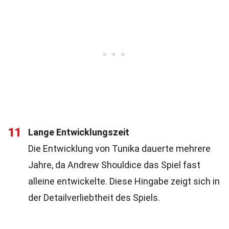
11
Lange Entwicklungszeit
Die Entwicklung von Tunika dauerte mehrere
Jahre, da Andrew Shouldice das Spiel fast
alleine entwickelte. Diese Hingabe zeigt sich in
der Detailverliebtheit des Spiels.