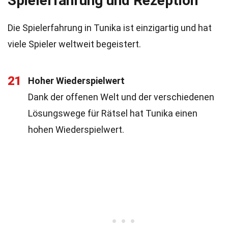
Spielerfahrung und Rezeption
Die Spielerfahrung in Tunika ist einzigartig und hat
viele Spieler weltweit begeistert.
21
Hoher Wiederspielwert
Dank der offenen Welt und der verschiedenen
Lösungswege für Rätsel hat Tunika einen
hohen Wiederspielwert.