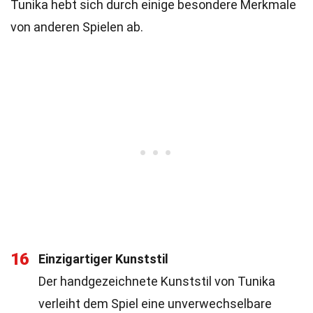
Tunika hebt sich durch einige besondere Merkmale
von anderen Spielen ab.
16
Einzigartiger Kunststil
Der handgezeichnete Kunststil von Tunika
verleiht dem Spiel eine unverwechselbare