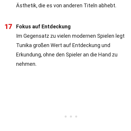
Ästhetik, die es von anderen Titeln abhebt.
17
Fokus auf Entdeckung
Im Gegensatz zu vielen modernen Spielen legt
Tunika großen Wert auf Entdeckung und
Erkundung, ohne den Spieler an die Hand zu
nehmen.