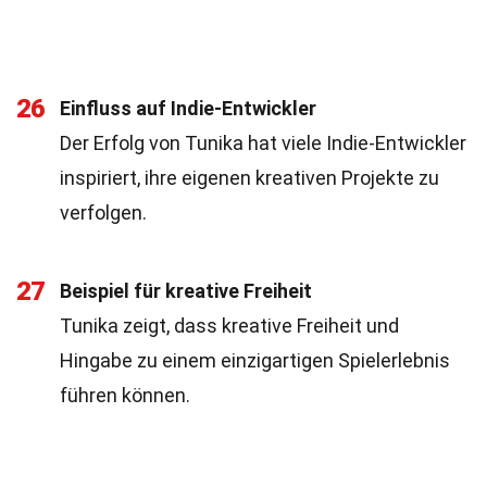
26
Einfluss auf Indie-Entwickler
Der Erfolg von Tunika hat viele Indie-Entwickler
inspiriert, ihre eigenen kreativen Projekte zu
verfolgen.
27
Beispiel für kreative Freiheit
Tunika zeigt, dass kreative Freiheit und
Hingabe zu einem einzigartigen Spielerlebnis
führen können.