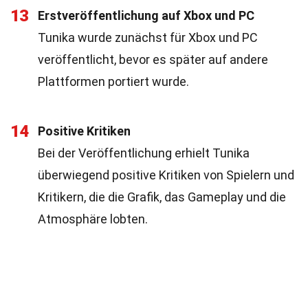
13
Erstveröffentlichung auf Xbox und PC
Tunika wurde zunächst für Xbox und PC
veröffentlicht, bevor es später auf andere
Plattformen portiert wurde.
14
Positive Kritiken
Bei der Veröffentlichung erhielt Tunika
überwiegend positive Kritiken von Spielern und
Kritikern, die die Grafik, das Gameplay und die
Atmosphäre lobten.