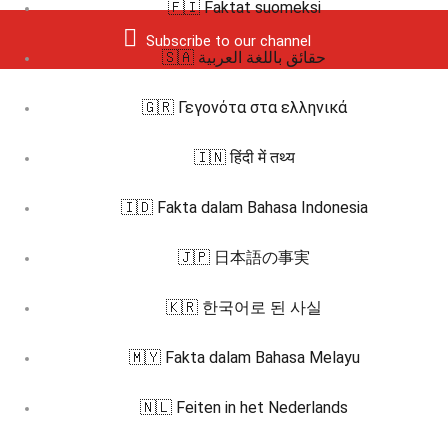
🇫🇮 Faktat suomeksi
Subscribe to our channel
🇸🇦 حقائق باللغة العربية
🇬🇷 Γεγονότα στα ελληνικά
🇮🇳 हिंदी में तथ्य
🇮🇩 Fakta dalam Bahasa Indonesia
🇯🇵 日本語の事実
🇰🇷 한국어로 된 사실
🇲🇾 Fakta dalam Bahasa Melayu
🇳🇱 Feiten in het Nederlands