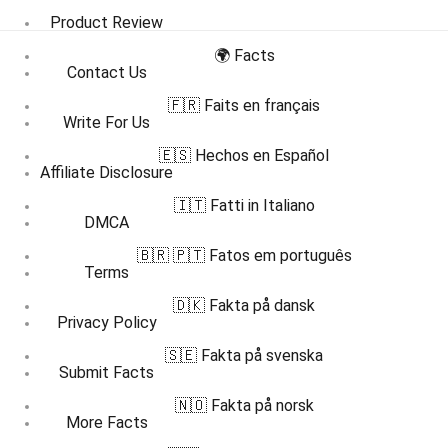
Product Review
🌍 Facts
Contact Us
🇫🇷 Faits en français
Write For Us
🇪🇸 Hechos en Español
Affiliate Disclosure
🇮🇹 Fatti in Italiano
DMCA
🇧🇷 🇵🇹 Fatos em português
Terms
🇩🇰 Fakta på dansk
Privacy Policy
🇸🇪 Fakta på svenska
Submit Facts
🇳🇴 Fakta på norsk
More Facts