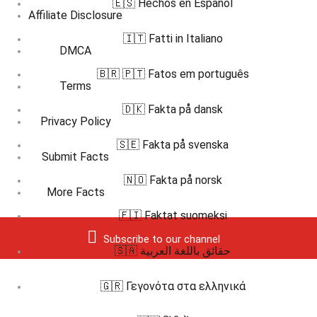
🇪🇸 Hechos en Español
Affiliate Disclosure
🇮🇹 Fatti in Italiano
DMCA
🇧🇷 🇵🇹 Fatos em português
Terms
🇩🇰 Fakta på dansk
Privacy Policy
🇸🇪 Fakta på svenska
Submit Facts
🇳🇴 Fakta på norsk
More Facts
🇫🇮 Faktat suomeksi
Subscribe to our channel
🇸🇦 حقائق باللغة العربية
🇬🇷 Γεγονότα στα ελληνικά