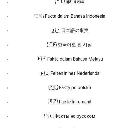
🇮🇳 हिंदी में तथ्य
🇮🇩 Fakta dalam Bahasa Indonesia
🇯🇵 日本語の事実
🇰🇷 한국어로 된 사실
🇲🇾 Fakta dalam Bahasa Melayu
🇳🇱 Feiten in het Nederlands
🇵🇱 Fakty po polsku
🇷🇴 Fapte în română
🇷🇺 Факты на русском