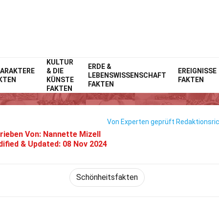
KULTUR
Home
ERDE &
Lebensstil
Fakten
ARAKTERE
& DIE
EREIGNISSE
LEBENSWISSENSCHAFT
KTEN
KÜNSTE
FAKTEN
24 Fakten Über Den Unterlack
FAKTEN
FAKTEN
Von Experten geprüft
Redaktionsric
rieben Von:
Nannette Mizell
ified & Updated:
08 Nov 2024
Schönheitsfakten