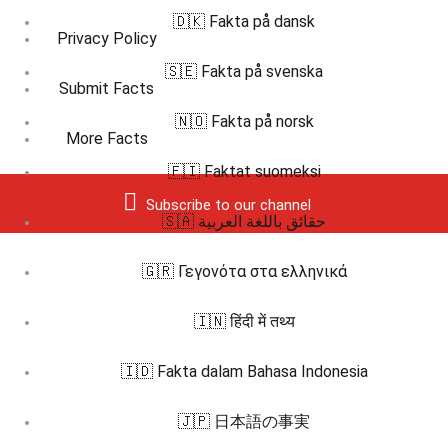
🇩🇰 Fakta på dansk
Privacy Policy
🇸🇪 Fakta på svenska
Submit Facts
🇳🇴 Fakta på norsk
More Facts
🇫🇮 Faktat suomeksi
Subscribe to our channel
🇸🇦 حقائق باللغة العربية
🇬🇷 Γεγονότα στα ελληνικά
🇮🇳 हिंदी में तथ्य
🇮🇩 Fakta dalam Bahasa Indonesia
🇯🇵 日本語の事実