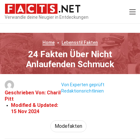
Verwandle deine Neugier in Entdeckungen
Home
Lebensstil
Fakten
24 Fakten Über Nicht
Anlaufenden Schmuck
Von Experten geprüft
Redaktionsrichtlinien
Geschrieben Von:
Charil
Pitt
Modified & Updated:
15 Nov 2024
Modefakten