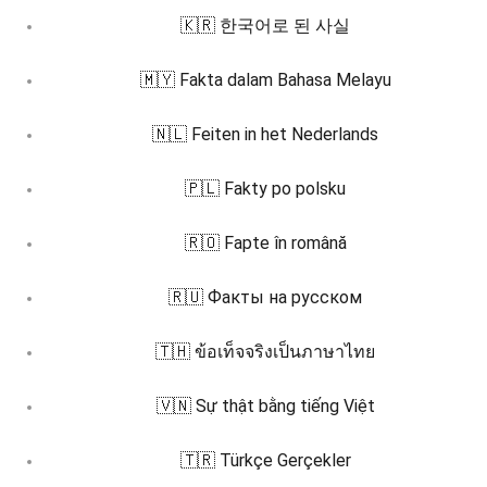
🇰🇷 한국어로 된 사실
🇲🇾 Fakta dalam Bahasa Melayu
🇳🇱 Feiten in het Nederlands
🇵🇱 Fakty po polsku
🇷🇴 Fapte în română
🇷🇺 Факты на русском
🇹🇭 ข้อเท็จจริงเป็นภาษาไทย
🇻🇳 Sự thật bằng tiếng Việt
🇹🇷 Türkçe Gerçekler