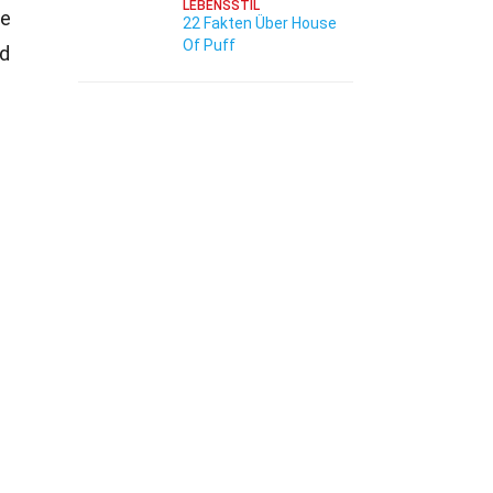
LEBENSSTIL
ne
22 Fakten Über House
Of Puff
nd