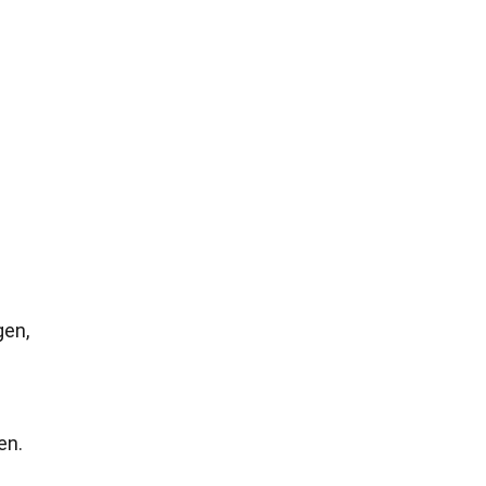
gen,
en.