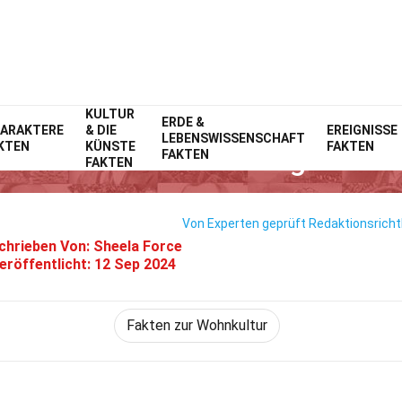
KULTUR
Home
ERDE &
Lebensstil
Fakten
ARAKTERE
& DIE
EREIGNISSE
LEBENSWISSENSCHAFT
KTEN
KÜNSTE
FAKTEN
24 Fakten Über Songmics
FAKTEN
FAKTEN
Von Experten geprüft
Redaktionsrichtl
chrieben Von:
Sheela Force
eröffentlicht:
12 Sep 2024
Fakten zur Wohnkultur