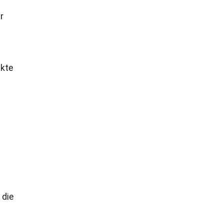
r
ukte
 die