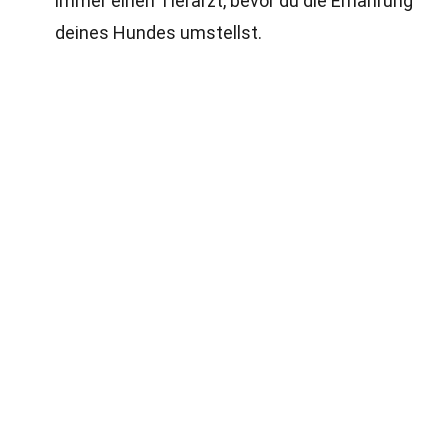
immer einen Tierarzt, bevor du die Ernährung
deines Hundes umstellst.