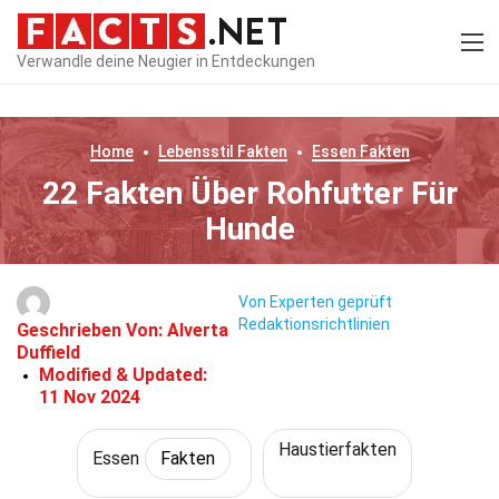
Verwandle deine Neugier in Entdeckungen
Home
Lebensstil
Fakten
Essen
Fakten
22 Fakten Über Rohfutter Für
Hunde
Von Experten geprüft
Redaktionsrichtlinien
Geschrieben Von:
Alverta
Duffield
Modified & Updated:
11 Nov 2024
Haustierfakten
Essen
Fakten