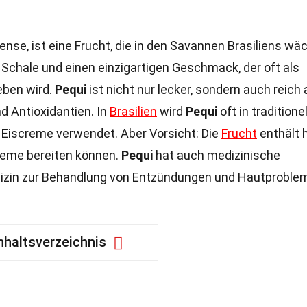
iense, ist eine Frucht, die in den Savannen Brasiliens wä
e Schale und einen einzigartigen Geschmack, der oft als
ben wird.
Pequi
ist nicht nur lecker, sondern auch reich 
d Antioxidantien. In
Brasilien
wird
Pequi
oft in traditione
r Eiscreme verwendet. Aber Vorsicht: Die
Frucht
enthält h
leme bereiten können.
Pequi
hat auch medizinische
dizin zur Behandlung von Entzündungen und Hautproble
nhaltsverzeichnis