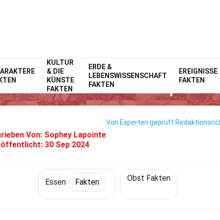
KULTUR
Home
Lebensstil
ERDE &
Fakten
Essen
Fakten
ARAKTERE
& DIE
EREIGNISSE
LEBENSWISSENSCHAFT
KTEN
KÜNSTE
FAKTEN
27 Fakten Über Pequi
FAKTEN
FAKTEN
Von Experten geprüft
Redaktionsrich
rieben Von:
Sophey Lapointe
öffentlicht:
30 Sep 2024
Obst Fakten
Essen
Fakten