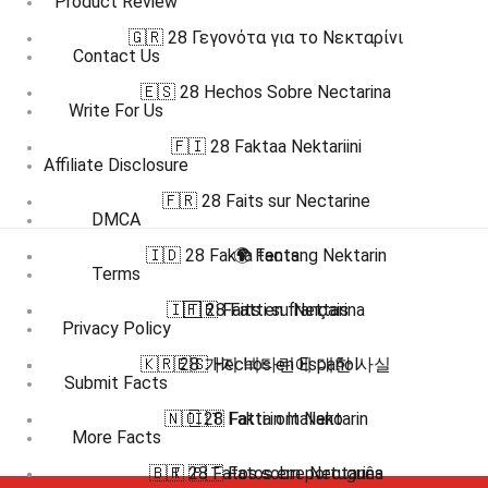
Product Review
🇬🇷 28 Γεγονότα για το Νεκταρίνι
Contact Us
🇪🇸 28 Hechos Sobre Nectarina
Write For Us
🇫🇮 28 Faktaa Nektariini
Affiliate Disclosure
🇫🇷 28 Faits sur Nectarine
DMCA
🇮🇩 28 Fakta tentang Nektarin
🌍 Facts
Terms
🇮🇹 28 Fatti su Nettarina
🇫🇷 Faits en français
Privacy Policy
🇰🇷 28 가지 넥타린에 대한 사실
🇪🇸 Hechos en Español
Submit Facts
🇳🇴 28 Fakta om Nektarin
🇮🇹 Fatti in Italiano
More Facts
🇵🇹 28 Fatos sobre Nectarina
🇧🇷 🇵🇹 Fatos em português