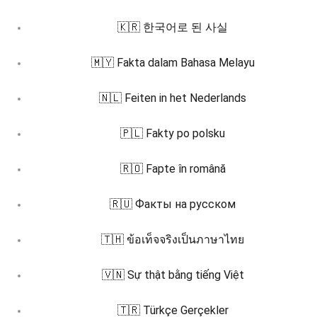
🇰🇷 한국어로 된 사실
🇲🇾 Fakta dalam Bahasa Melayu
🇳🇱 Feiten in het Nederlands
🇵🇱 Fakty po polsku
🇷🇴 Fapte în română
🇷🇺 Факты на русском
🇹🇭 ข้อเท็จจริงเป็นภาษาไทย
🇻🇳 Sự thật bằng tiếng Việt
🇹🇷 Türkçe Gerçekler