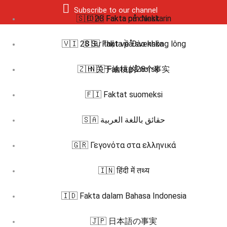
Subscribe to our channel
🇸🇪 28 Fakta om Nektarin
🇩🇰 Fakta på dansk
🇻🇮 28 Sự thật về Đào không lông
🇸🇪 Fakta på svenska
🇿🇭 关于油桃的28个事实
🇳🇴 Fakta på norsk
🇫🇮 Faktat suomeksi
🇸🇦 حقائق باللغة العربية
🇬🇷 Γεγονότα στα ελληνικά
🇮🇳 हिंदी में तथ्य
🇮🇩 Fakta dalam Bahasa Indonesia
🇯🇵 日本語の事実