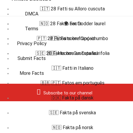
🇮🇹 28 Fatti su Alloro cuscuta
DMCA
🇳🇴 28 Fakta om Dodder laurel
🌍 Facts
Terms
🇵🇹 28 Fatos sobre Cipó-chumbo
🇫🇷 Faits en français
Privacy Policy
🇸🇪 28 Fakta om Cuscuta laurifolia
🇪🇸 Hechos en Español
Submit Facts
🇮🇹 Fatti in Italiano
More Facts
🇧🇷 🇵🇹 Fatos em português
Subscribe to our channel
🇩🇰 Fakta på dansk
🇸🇪 Fakta på svenska
🇳🇴 Fakta på norsk