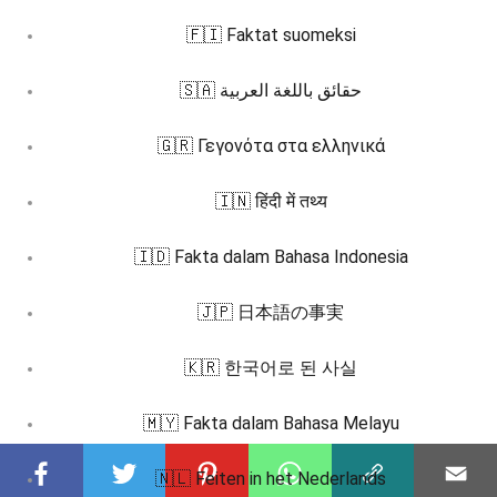
🇫🇮 Faktat suomeksi
🇸🇦 حقائق باللغة العربية
🇬🇷 Γεγονότα στα ελληνικά
🇮🇳 हिंदी में तथ्य
🇮🇩 Fakta dalam Bahasa Indonesia
🇯🇵 日本語の事実
🇰🇷 한국어로 된 사실
🇲🇾 Fakta dalam Bahasa Melayu
🇳🇱 Feiten in het Nederlands