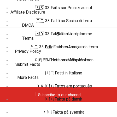
🇫🇷 33 Faits sur Prunier au sol
Affiliate Disclosure
🇮🇹 33 Fatti su Susina di terra
DMCA
🇳🇴 33 Fakta om Jordplomme
🌍 Facts
Terms
🇵🇹 33 Fatos sobre Ameixa-da-terra
🇫🇷 Faits en français
Privacy Policy
🇸🇪 33 Fakta om Markplommon
🇪🇸 Hechos en Español
Submit Facts
🇮🇹 Fatti in Italiano
More Facts
🇧🇷 🇵🇹 Fatos em português
Subscribe to our channel
🇩🇰 Fakta på dansk
🇸🇪 Fakta på svenska