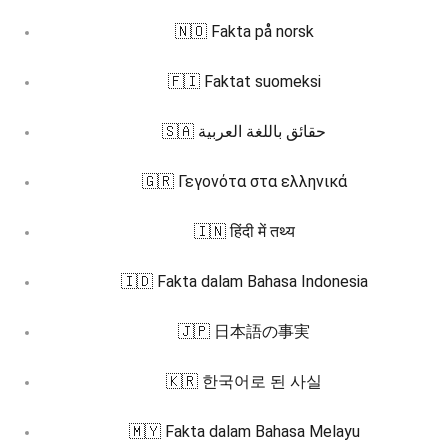
🇳🇴 Fakta på norsk
🇫🇮 Faktat suomeksi
🇸🇦 حقائق باللغة العربية
🇬🇷 Γεγονότα στα ελληνικά
🇮🇳 हिंदी में तथ्य
🇮🇩 Fakta dalam Bahasa Indonesia
🇯🇵 日本語の事実
🇰🇷 한국어로 된 사실
🇲🇾 Fakta dalam Bahasa Melayu