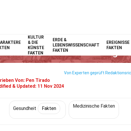
KULTUR
Home
Lebensstil
ERDE &
Fakten
Gesundheit
Fakten
ARAKTERE
& DIE
EREIGNISSE
LEBENSWISSENSCHAFT
KTEN
KÜNSTE
FAKTEN
 Fakten Über Acanthosis Nigric
FAKTEN
FAKTEN
Von Experten geprüft
Redaktionsric
rieben Von:
Pen Tirado
ified & Updated:
11 Nov 2024
Medizinische Fakten
Gesundheit
Fakten