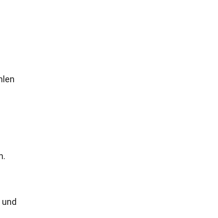
hlen
n.
g und