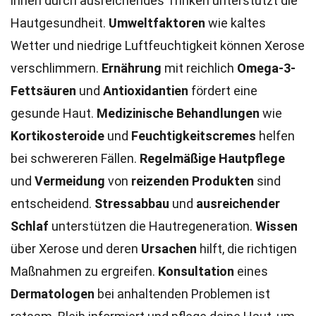
innen durch ausreichendes Trinken unterstützt die
Hautgesundheit.
Umweltfaktoren
wie kaltes
Wetter und niedrige Luftfeuchtigkeit können Xerose
verschlimmern.
Ernährung
mit reichlich
Omega-3-
Fettsäuren
und
Antioxidantien
fördert eine
gesunde Haut.
Medizinische Behandlungen
wie
Kortikosteroide
und
Feuchtigkeitscremes
helfen
bei schwereren Fällen.
Regelmäßige Hautpflege
und
Vermeidung
von
reizenden Produkten
sind
entscheidend.
Stressabbau
und
ausreichender
Schlaf
unterstützen die Hautregeneration.
Wissen
über Xerose und deren
Ursachen
hilft, die richtigen
Maßnahmen zu ergreifen.
Konsultation
eines
Dermatologen
bei anhaltenden Problemen ist