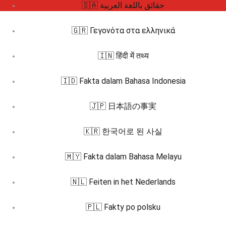
🇸🇦 حقائق باللغة العربية
🇬🇷 Γεγονότα στα ελληνικά
🇮🇳 हिंदी में तथ्य
🇮🇩 Fakta dalam Bahasa Indonesia
🇯🇵 日本語の事実
🇰🇷 한국어로 된 사실
🇲🇾 Fakta dalam Bahasa Melayu
🇳🇱 Feiten in het Nederlands
🇵🇱 Fakty po polsku