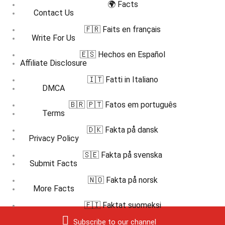
🌍 Facts
Contact Us
🇫🇷 Faits en français
Write For Us
🇪🇸 Hechos en Español
Affiliate Disclosure
🇮🇹 Fatti in Italiano
DMCA
🇧🇷 🇵🇹 Fatos em português
Terms
🇩🇰 Fakta på dansk
Privacy Policy
🇸🇪 Fakta på svenska
Submit Facts
🇳🇴 Fakta på norsk
More Facts
🇫🇮 Faktat suomeksi
Subscribe to our channel