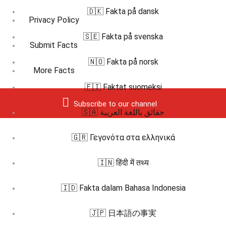
🇩🇰 Fakta på dansk
Privacy Policy
🇸🇪 Fakta på svenska
Submit Facts
🇳🇴 Fakta på norsk
More Facts
🇫🇮 Faktat suomeksi
Subscribe to our channel
🇸🇦 حقائق باللغة العربية
🇬🇷 Γεγονότα στα ελληνικά
🇮🇳 हिंदी में तथ्य
🇮🇩 Fakta dalam Bahasa Indonesia
🇯🇵 日本語の事実