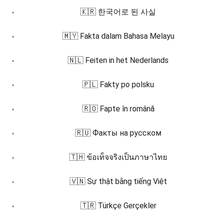
🇰🇷 한국어로 된 사실
🇲🇾 Fakta dalam Bahasa Melayu
🇳🇱 Feiten in het Nederlands
🇵🇱 Fakty po polsku
🇷🇴 Fapte în română
🇷🇺 Факты на русском
🇹🇭 ข้อเท็จจริงเป็นภาษาไทย
🇻🇳 Sự thật bằng tiếng Việt
🇹🇷 Türkçe Gerçekler