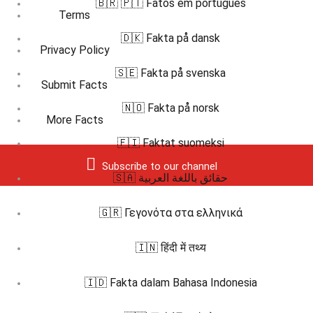
🇧🇷 🇵🇹 Fatos em português
Terms
🇩🇰 Fakta på dansk
Privacy Policy
🇸🇪 Fakta på svenska
Submit Facts
🇳🇴 Fakta på norsk
More Facts
🇫🇮 Faktat suomeksi
Subscribe to our channel
🇸🇦 حقائق باللغة العربية
🇬🇷 Γεγονότα στα ελληνικά
🇮🇳 हिंदी में तथ्य
🇮🇩 Fakta dalam Bahasa Indonesia