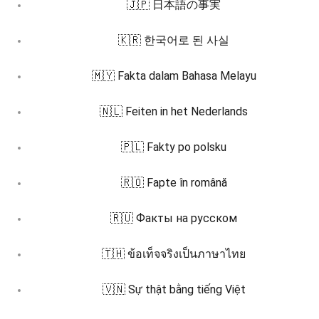
🇯🇵 日本語の事実
🇰🇷 한국어로 된 사실
🇲🇾 Fakta dalam Bahasa Melayu
🇳🇱 Feiten in het Nederlands
🇵🇱 Fakty po polsku
🇷🇴 Fapte în română
🇷🇺 Факты на русском
🇹🇭 ข้อเท็จจริงเป็นภาษาไทย
🇻🇳 Sự thật bằng tiếng Việt