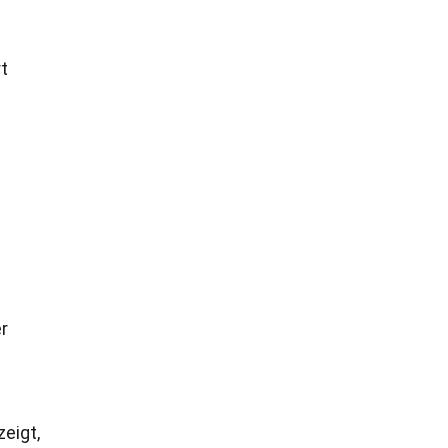
rt
r
zeigt,