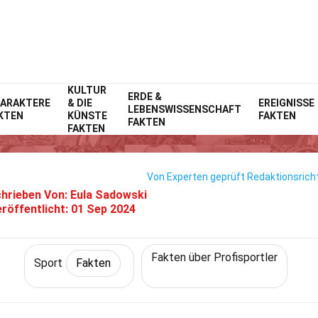
KULTUR
Home
Lebensstil
ERDE &
Fakten
Sport
Fakten
ARAKTERE
& DIE
EREIGNISSE
LEBENSWISSENSCHAFT
KTEN
KÜNSTE
FAKTEN
15 Fakten Über Dakota Joshua
FAKTEN
FAKTEN
Von Experten geprüft
Redaktionsricht
hrieben Von:
Eula Sadowski
röffentlicht:
01 Sep 2024
Fakten über Profisportler
Sport
Fakten