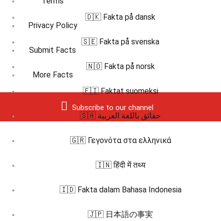
Terms
🇩🇰 Fakta på dansk
Privacy Policy
🇸🇪 Fakta på svenska
Submit Facts
🇳🇴 Fakta på norsk
More Facts
🇫🇮 Faktat suomeksi
Subscribe to our channel
🇸🇦 حقائق باللغة العربية
🇬🇷 Γεγονότα στα ελληνικά
🇮🇳 हिंदी में तथ्य
🇮🇩 Fakta dalam Bahasa Indonesia
🇯🇵 日本語の事実