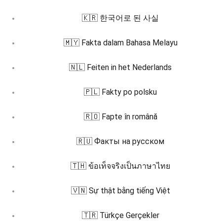
🇰🇷 한국어로 된 사실
🇲🇾 Fakta dalam Bahasa Melayu
🇳🇱 Feiten in het Nederlands
🇵🇱 Fakty po polsku
🇷🇴 Fapte în română
🇷🇺 Факты на русском
🇹🇭 ข้อเท็จจริงเป็นภาษาไทย
🇻🇳 Sự thật bằng tiếng Việt
🇹🇷 Türkçe Gerçekler