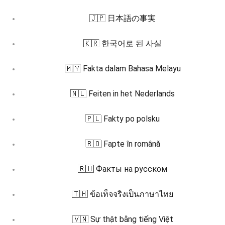
🇯🇵 日本語の事実
🇰🇷 한국어로 된 사실
🇲🇾 Fakta dalam Bahasa Melayu
🇳🇱 Feiten in het Nederlands
🇵🇱 Fakty po polsku
🇷🇴 Fapte în română
🇷🇺 Факты на русском
🇹🇭 ข้อเท็จจริงเป็นภาษาไทย
🇻🇳 Sự thật bằng tiếng Việt