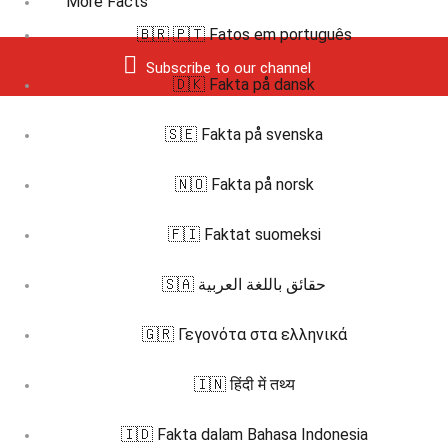
More Facts
🇧🇷 🇵🇹 Fatos em português
Subscribe to our channel
🇩🇰 Fakta på dansk
🇸🇪 Fakta på svenska
🇳🇴 Fakta på norsk
🇫🇮 Faktat suomeksi
🇸🇦 حقائق باللغة العربية
🇬🇷 Γεγονότα στα ελληνικά
🇮🇳 हिंदी में तथ्य
🇮🇩 Fakta dalam Bahasa Indonesia