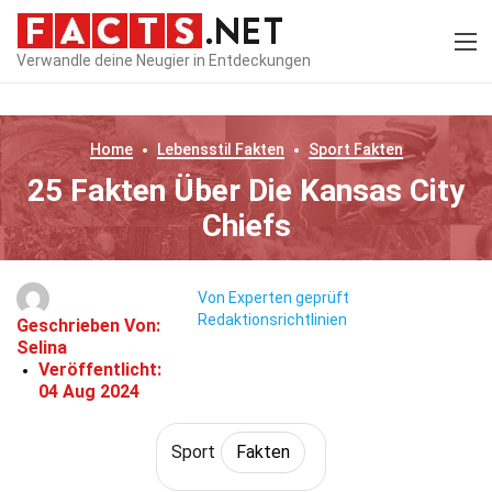
Verwandle deine Neugier in Entdeckungen
Home
Lebensstil
Fakten
Sport
Fakten
25 Fakten Über Die Kansas City
Chiefs
Von Experten geprüft
Redaktionsrichtlinien
Geschrieben Von:
Selina
Veröffentlicht:
04 Aug 2024
Sport
Fakten